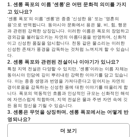
1. 셴롱 폭포의 이름 '셴롱'은 어떤 문화적 의미를 가지
고 있나요?
'셴롱 폭포'의 이름 '셴롱'은 종종 '신성한 용' 또는 '영혼의
용'으로 번역됩니다. 동아시아 문화에서 용은 물, 비, 힘, 행운
과 관련된 강력한 상징입니다. 이러한 이름은 폭포의 장엄하고
경외감을 불러일으키는 자연의 아름다움을 반영하며, 신화적
이고 신성한 품질을 암시합니다. 천둥 같은 물소리는 이러한
신성한 존재가 풍경을 감독하는 것처럼 느껴지게 할 수 있습니
다.
2. 셴롱 폭포와 관련된 전설이나 이야기가 있나요?
특정 지역 전설은 다양할 수 있지만, '셴롱'이라는 이름 자체는
동아시아 민담에 깊이 뿌리내린 강력한 이야기를 담고 있습니
다. 이는 종종 생명과 번영을 가져다준다고 믿어지는 자연의
경이로움을 감독하는 신성한 용에 대한 이야기를 떠올리게 합
니다. 폭포의 역동적인 흐름과 인상적인 규모는 신화적인 해석
에 자연스럽게 적합하며, 지역 전설은 물과 주변 자연 속에 깃
든 용의 정신을 기릴 수 있습니다.
3. 셴롱은 무엇을 상징하며, 셴롱 폭포에서는 어떻게 반
영되나요?
신성한 용인 셴롱은 동아시아 신화에서 일반적으로 힘, 번영,
더 보기
지혜, 보호를 상징합니다. 셴롱 폭포에서는 이러한 상징이 폭