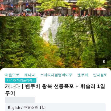
5
처음으로
캐나다
브리티시컬럼비아주
밴쿠버
반나절/데
KKday 마켓플레이스
캐나다 | 밴쿠버 왕복 선롱폭포 + 휘슬러 1일
투어
English / 中文
소요 1일