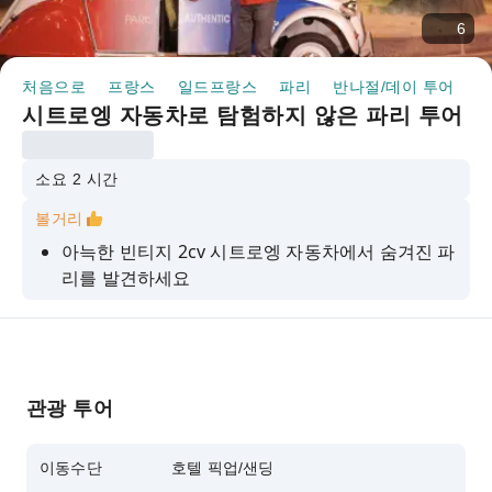
6
처음으로
프랑스
일드프랑스
파리
반나절/데이 투어
시
시트로엥 자동차로 탐험하지 않은 파리 투어
소요 2 시간
볼거리
아늑한 빈티지 2cv 시트로엥 자동차에서 숨겨진 파
리를 발견하세요
Place Dauphine과 Le Marais와 같은 인적이 드문
보석 같은 곳을 탐험해보세요.
아름다움과 경이로움을 추구하는 사람들에게 완벽
한 비관광적이고 놀라운 경험
관광 투어
이동수단
호텔 픽업/샌딩