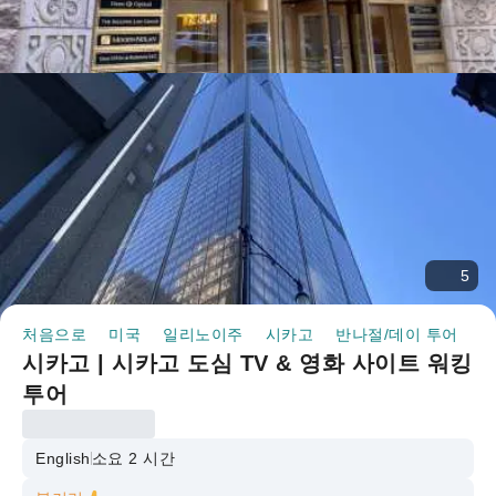
5
처음으로
미국
일리노이주
시카고
반나절/데이 투어
시
시카고 | 시카고 도심 TV & 영화 사이트 워킹
투어
English
소요 2 시간