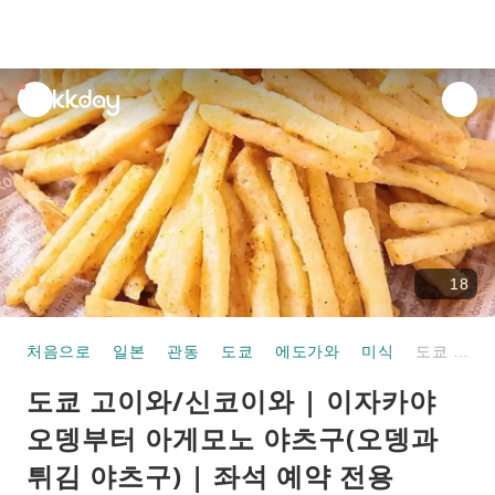
unread
notifications
18
처음으로
일본
관동
도쿄
에도가와
미식
도쿄 고이와/신코이와 | 이자카야 오뎅부터 아게모노 야츠구(오뎅과 튀김 야츠구) | 좌석 예약 전용
도쿄 고이와/신코이와 | 이자카야
오뎅부터 아게모노 야츠구(오뎅과
튀김 야츠구) | 좌석 예약 전용