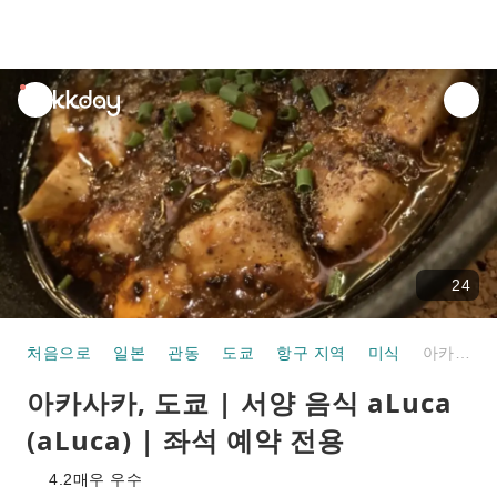
unread
notifications
24
처음으로
일본
관동
도쿄
항구 지역
미식
아카사카, 도쿄 | 서양 음식 aLuca (aLuca) | 좌석 예약 전용
아카사카, 도쿄 | 서양 음식 aLuca
(aLuca) | 좌석 예약 전용
4.2
매우 우수