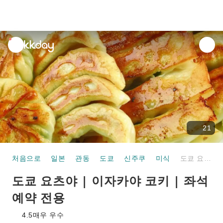
unread
notifications
21
처음으로
일본
관동
도쿄
신주쿠
미식
도쿄 요츠야 | 이자카야 코키 | 좌석 예약 전용
도쿄 요츠야 | 이자카야 코키 | 좌석
예약 전용
4.5
매우 우수