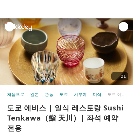
unread
notifications
21
처음으로
일본
관동
도쿄
시부야
미식
도쿄 에비스 | 일식 레스토랑 Sushi Tenkawa（鮨 天川）| 좌석 예약 전용
도쿄 에비스 | 일식 레스토랑 Sushi
Tenkawa（鮨 天川）| 좌석 예약
전용