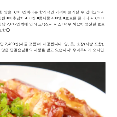
한 양을 3,200엔이라는 합리적인 가격에 즐기실 수 있어요✨ 4
인원 ■배추김치 450엔 ■콩나물 400엔 ■호르몬 플래터 A 3,200
당 2,612엔밖에 안 돼요‼️(진짜 싸죠! 너무 싸요‼️) 엄선된 호르
포함⭕️
 2,400엔(세금 포함)에 제공됩니다. 양, 톳, 소장(지방 포함),
듬은 많은 단골손님들의 사랑을 받고 있습니다! 우마우마에 오시면