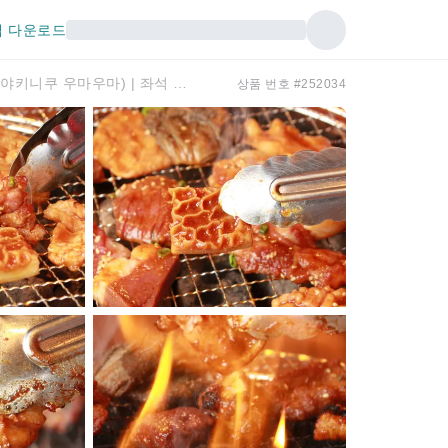
 다운로드
간다/오차노미즈, 도쿄 | 이자카야 호르몬 야키니쿠 우마우마(호르몬 야키니쿠 우마우마) | 좌석 예약 전용
상품 번호 #252034