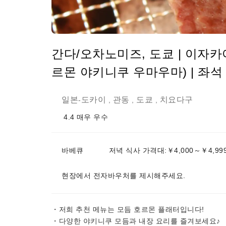
간다/오차노미즈, 도쿄 | 이자
르몬 야키니쿠 우마우마) | 좌석
일본
도카이
관동
도쿄
치요다구
-
,
,
,
4.4
매우 우수
바베큐
저녁 식사 가격대:￥4,000～￥4,99
현장에서 전자바우처를 제시해주세요.
・저희 추천 메뉴는 모듬 호르몬 플래터입니다!
・다양한 야키니쿠 모듬과 내장 요리를 즐겨보세요♪