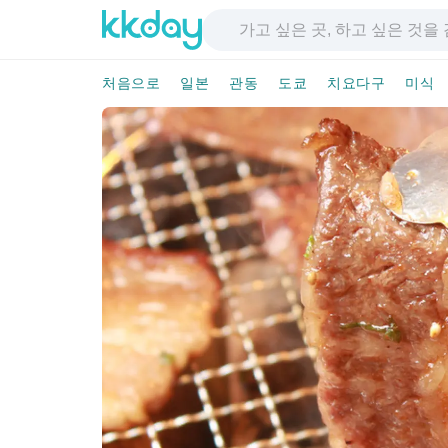
처음으로
일본
관동
도쿄
치요다구
미식