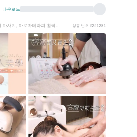
 다운로드
[홍콩 마사지 추천] 메제브 뷰티 | 전통 아로마테라피 마사지, 아로마테라피 활력 에센셜 오일 트리트먼트 | 디톡스 & 슬리밍 | 한국식 레드라이트 온열 디톡스 트리트먼트 무료 제공, 스트레스 해소 두피 마사지 | 코즈웨이 베이 & 샤틴
상품 번호 #251281