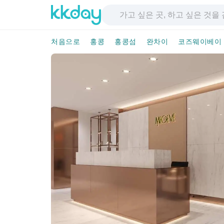
처음으로
홍콩
홍콩섬
완차이
코즈웨이베이