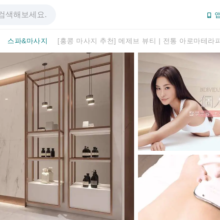
앱
스파&마사지