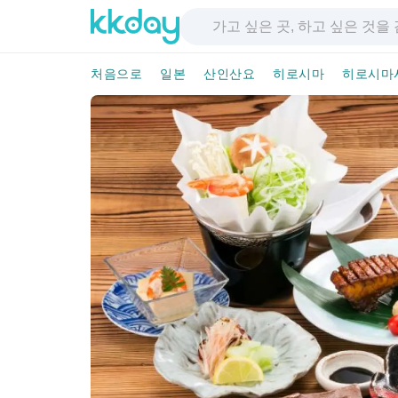
처음으로
일본
산인산요
히로시마
히로시마