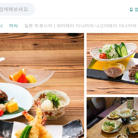
앱
시
미식