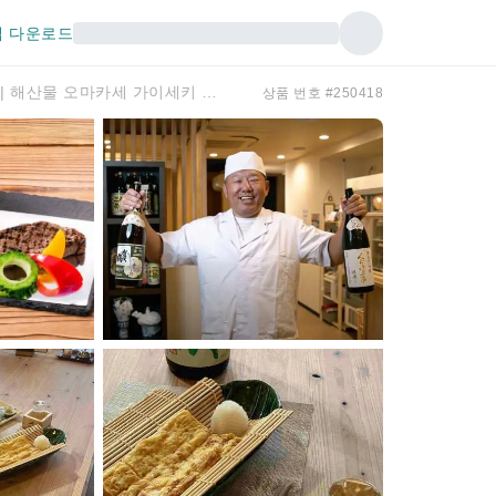
 다운로드
일본 히로시마 | 와미테이 다나카야 나고미테이 다나카야 | 해산물 오마카세 가이세키 요리
상품 번호 #250418