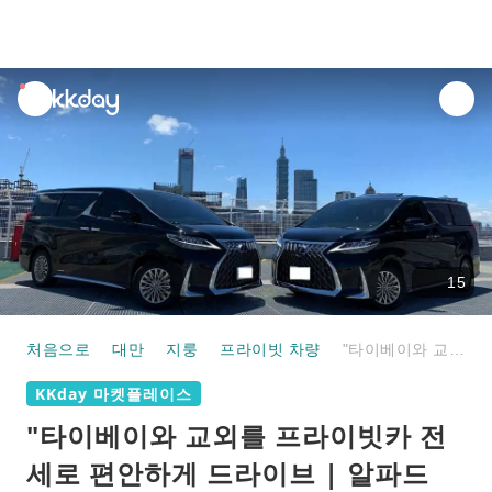
unread
notifications
15
처음으로
대만
지룽
프라이빗 차량
"타이베이와 교외를 프라이빗카 전세로 편안하게 드라이브 | 알파드(도요타 또는 렉서스) / 메르세데스 왜건 / 폭스바겐 + 일본어 가이드 플랜(최대 8명 / 4-8시간)"
KKday 마켓플레이스
"타이베이와 교외를 프라이빗카 전
세로 편안하게 드라이브 | 알파드