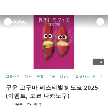
unread
notifications
4
처음으로
일본
관동
도쿄
나카노
축제&카니발
구운 고구마 페스티벌® 도쿄 2025 (이벤트, 도쿄 나카노구)
구운 고구마 페스티벌® 도쿄 2025
(이벤트, 도쿄 나카노구)
5.0
우수
25+ 예약