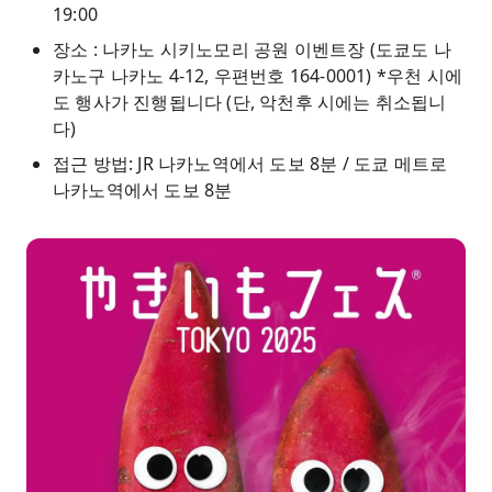
19:00
장소 : 나카노 시키노모리 공원 이벤트장 (도쿄도 나
카노구 나카노 4-12, 우편번호 164-0001) *우천 시에
도 행사가 진행됩니다 (단, 악천후 시에는 취소됩니
다)
접근 방법: JR 나카노역에서 도보 8분 / 도쿄 메트로
나카노역에서 도보 8분