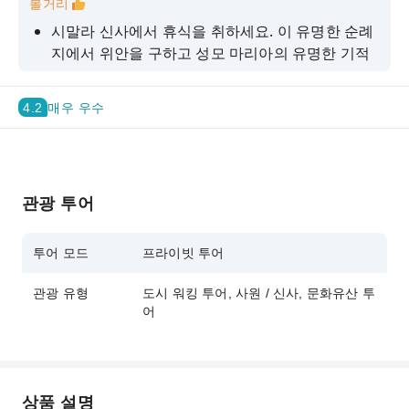
볼거리
시말라 신사에서 휴식을 취하세요. 이 유명한 순례
지에서 위안을 구하고 성모 마리아의 유명한 기적
적인 모습을 직접 목격하세요.
시간을 거슬러 올라가세요: 스페인 탐험의 상징인
4.2
매우 우수
마젤란 십자가와 필리핀에서 가장 오래된 교회인
산토니뇨 성당과 같은 역사적 랜드마크에서 세부
의 다채로운 과거에 푹 빠져보세요.
세부의 신앙을 받아들이세요: 도시의 강력한 가톨
관광 투어
릭 신앙을 증명해주는 세부 대성당의 웅장함을 탐
험하고, 중국 문화의 활기찬 중심지인 도교 사원의
투어 모드
프라이빗 투어
평온함을 느껴보세요.
관광 유형
도시 워킹 투어, 사원 / 신사, 문화유산 투
어
상품 설명