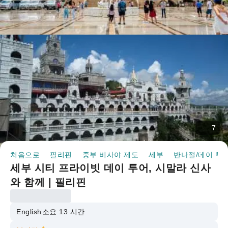
7
처음으로
필리핀
중부 비사야 제도
세부
반나절/데이 투
세부 시티 프라이빗 데이 투어, 시말라 신사
와 함께 | 필리핀
English
소요 13 시간