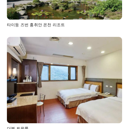
타이둥 즈번 홍취안 온천 리조트
더블 트윈룸