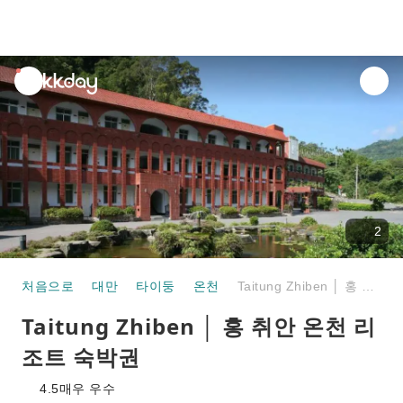
unread
notifications
2
처음으로
대만
타이둥
온천
Taitung Zhiben │ 홍 취안 온천 리조트 숙박권
Taitung Zhiben │ 홍 취안 온천 리
조트 숙박권
4.5
매우 우수