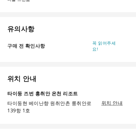
유의사항
꼭 읽어주세
구매 전 확인사항
요!
위치 안내
타이둥 즈번 홍취안 온천 리조트
타이둥현 베이난향 원취안촌 룽취안로
위치 안내
139항 1호