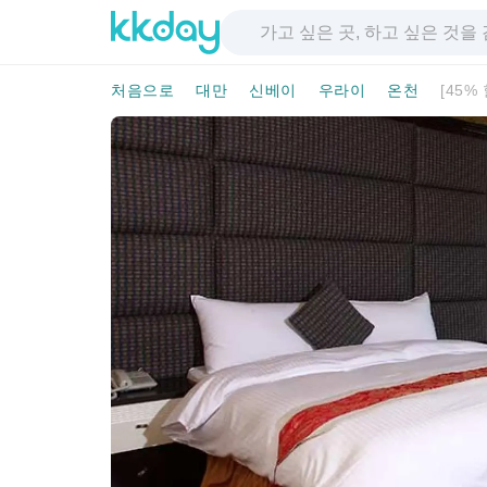
처음으로
대만
신베이
우라이
온천
[45