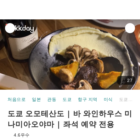
unread
notifications
27
처음으로
일본
관동
도쿄
항구 지역
미식
도쿄 오모테산도 | 바 와인하우스 미나미아오야마 | 좌석 예약 전용
도쿄 오모테산도 | 바 와인하우스 미
나미아오야마 | 좌석 예약 전용
4.6
우수