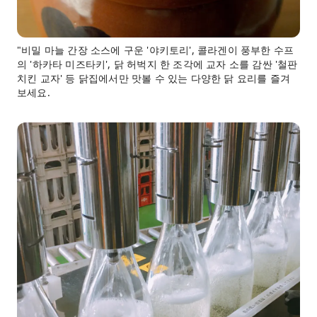
"비밀 마늘 간장 소스에 구운 '야키토리', 콜라겐이 풍부한 수프
의 '하카타 미즈타키', 닭 허벅지 한 조각에 교자 소를 감싼 '철판
치킨 교자' 등 닭집에서만 맛볼 수 있는 다양한 닭 요리를 즐겨
보세요.