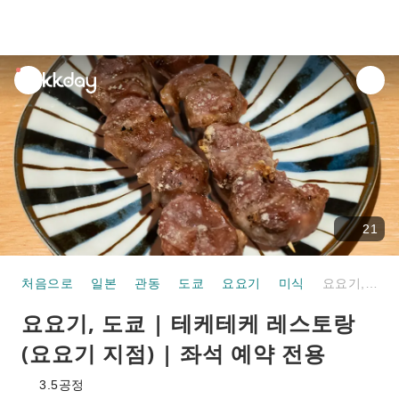
unread
notifications
21
처음으로
일본
관동
도쿄
요요기
미식
요요기, 도쿄 | 테케테케 레스토랑(요요기 지점) | 좌석 예약 전용
요요기, 도쿄 | 테케테케 레스토랑
(요요기 지점) | 좌석 예약 전용
3.5
공정