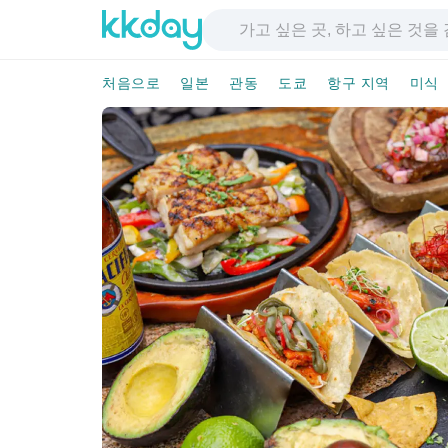
처음으로
일본
관동
도쿄
항구 지역
미식