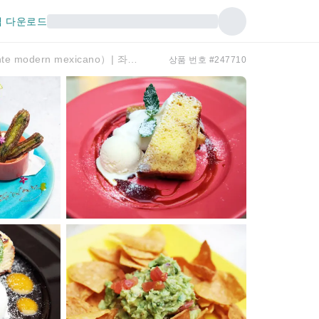
 다운로드
도쿄 시나가와 | 다이닝 바 El caliente modern mexicano（el caliente modern mexicano）| 좌석 예약 전용
상품 번호 #247710