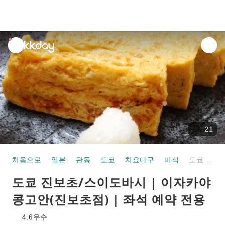
unread
notifications
21
처음으로
일본
관동
도쿄
치요다구
미식
도쿄 진보초/스이도바시 | 이자카야 콩고안(진보초점) | 좌석 예약 전용
도쿄 진보초/스이도바시 | 이자카야
콩고안(진보초점) | 좌석 예약 전용
4.6
우수