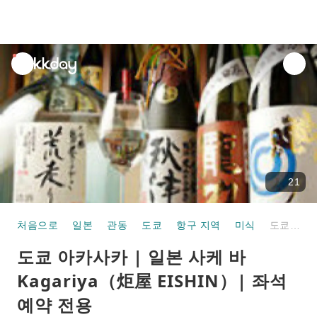
unread
notifications
21
처음으로
일본
관동
도쿄
항구 지역
미식
도쿄 아카사카 | 일본 사케 바 Kagariya（炬屋 EISHIN）| 좌석 예약 전용
도쿄 아카사카 | 일본 사케 바
Kagariya（炬屋 EISHIN）| 좌석
예약 전용