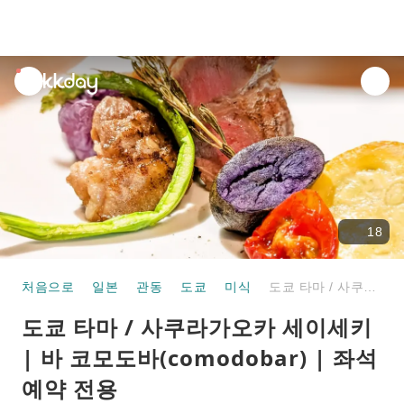
unread
notifications
18
처음으로
일본
관동
도쿄
미식
도쿄 타마 / 사쿠라가오카 세이세키 | 바 코모도바(comodobar) | 좌석 예약 전용
도쿄 타마 / 사쿠라가오카 세이세키
| 바 코모도바(comodobar) | 좌석
예약 전용