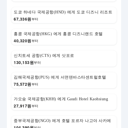
도쿄 하네다 국제공항(HND) 에게 도쿄 디즈니 리조트
67,336
원
부터
홍콩 국제공항(HKG) 에게 홍콩 디즈니랜드 호텔
40,320
원
부터
신치토세 공항(CTS) 에게 삿포로
130,153
원
부터
김해국제공항(PUS) 에게 서면덴바스타센트럴호텔
75,572
원
부터
가오슝 국제공항(KHH) 에게 Gaudi Hotel Kaohsiung
27,917
원
부터
중부국제공항(NGO) 에게 호텔 포르자 나고야 사카에
104,390
원
부터