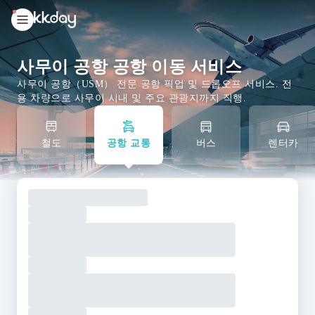
unread
notifications
사무이 공항 공항 이동 서비스
사무이 공항（USM） 전문 공항 픽업 및 드롭오프 서비스. 전
용 차량으로 사무이 시내 및 주요 관광지까지 직행.
철도
공항 교통
버스
렌터카