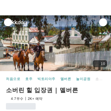
unread
notifications
10
처음으로
호주
빅토리아주
멜버른
놀이공원
소버린 힐 입장권 | 멜버른
소버린 힐 입장권 | 멜버른
4.7
우수
2K+ 예약