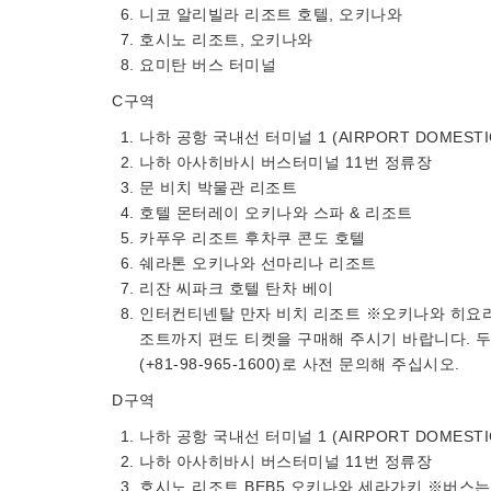
니코 알리빌라 리조트 호텔, 오키나와
호시노 리조트, 오키나와
요미탄 버스 터미널
C구역
나하 공항 국내선 터미널 1 (AIRPORT DOMESTI
나하 아사히바시 버스터미널 11번 정류장
문 비치 박물관 리조트
호텔 몬터레이 오키나와 스파 & 리조트
카푸우 리조트 후차쿠 콘도 호텔
쉐라톤 오키나와 선마리나 리조트
리잔 씨파크 호텔 탄차 베이
인터컨티넨탈 만자 비치 리조트 ※오키나와 히요리
조트까지 편도 티켓을 구매해 주시기 바랍니다. 두
(+81-98-965-1600)로 사전 문의해 주십시오.
D구역
나하 공항 국내선 터미널 1 (AIRPORT DOMESTI
나하 아사히바시 버스터미널 11번 정류장
호시노 리조트 BEB5 오키나와 세라가키 ※버스는