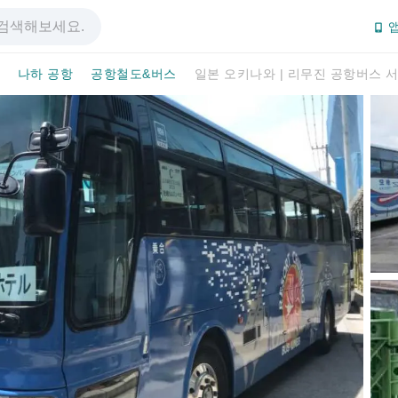
앱
나하 공항
공항철도&버스