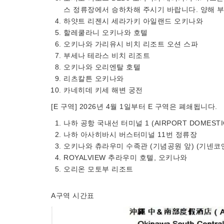
스 정류장에서 승하차해 주시기 바랍니다. 양해 
하얏트 리젠시 세라가키 아일랜드 오키나와
할레쿨라니 오키나와 호텔
오키나와 가리유시 비치 리조트 오션 스파
부세나 테라스 비치 리조트
오키나와 오리엔탈 호텔
리츠칼튼 오키나와
카네히데 키세 해변 궁전
[E 구역] 2026년 4월 1일부터 E 구역은 폐쇄됩니다.
나하 공항 국내선 터미널 1 (AIRPORT DOMESTI
나하 아사히바시 버스터미널 11번 정류장
오키나와 츄라우미 수족관 (기념공원 앞) (기넨코
ROYALVIEW 추라우미 호텔, 오키나와
오리온 모토부 리조트
A구역 시간표