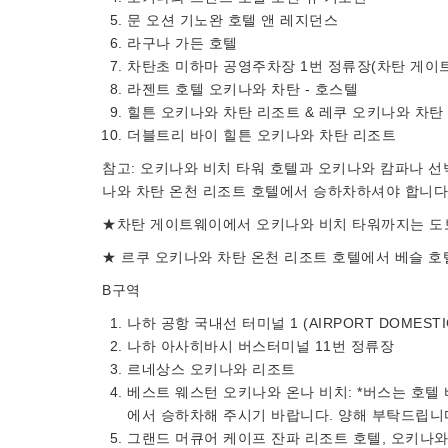
문 오션 기노완 호텔 앤 레지던스
라구나 가든 호텔
차탄초 미하마 공영주차장 1번 정류장(차탄 게이
라젠트 호텔 오키나와 차탄 - 호스텔
힐튼 오키나와 차탄 리조트 & 레쿠 오키나와 차탄 
더블트리 바이 힐튼 오키나와 차탄 리조트
참고: 오키나와 비치 타워 호텔과 오키나와 캄파나 선
나와 차탄 온천 리조트 호텔에서 승하차하셔야 합니다
★차탄 게이트웨이에서 오키나와 비치 타워까지는 도보
★ 르쿠 오키나와 차탄 온천 리조트 호텔에서 베슬 호
B구역
나하 공항 국내선 터미널 1 (AIRPORT DOMESTI
나하 아사히바시 버스터미널 11번 정류장
르네상스 오키나와 리조트
베스트 웨스턴 오키나와 온나 비치: *버스는 호텔 
에서 승하차해 주시기 바랍니다. 양해 부탁드립니
그랜드 머큐어 케이프 잔파 리조트 호텔, 오키나