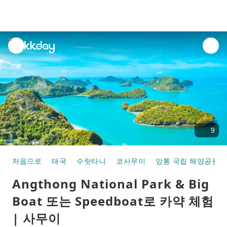
unread
notifications
9
처음으로
태국
수랏타니
코사무이
앙통 국립 해양공원
Angthong National Park & Big
Boat 또는 Speedboat로 카약 체험
| 사무이