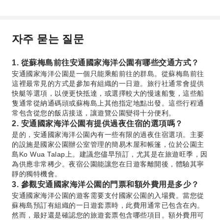
자주 묻는 질문
1. 從蘇梅島前往安通國家海洋公園有哪些交通方式？
安通國家海洋公園是一個只能乘船前往的群島。從蘇梅島前往
這裡最常見的方式是參加有組織的一日遊。旅行社通常會提供
快艇等選項，以便更快抵達，或選擇較大的慢速船隻，這些船
隻通常從納通碼頭或蘇梅島上其他指定地點出發。這些行程通
常包含從您的飯店接送，讓遊覽公園變得十分便利。
2. 安通國家海洋公園有提供過夜住宿的選項嗎？
是的，安通國家海洋公園內有一些有限的過夜住宿選項。主要
的設施是國家公園辦公室管理的簡易木屋和帳篷，位於公園主
島Ko Wua Talap上。建議您儘早預訂，尤其是在旅遊旺季，因
為供應非常稀少。夜宿公園能讓您在日遊客離開後，體驗其寧
靜的獨特機會。
3. 參觀安通國家海洋公園的門票和額外費用是多少？
安通國家海洋公園的遊客需要支付國家公園的入場費。當您從
蘇梅島預訂有組織的一日遊套票時，此費用通常已包含在內。
然而，最好還是確認您的旅遊套票包含哪些項目。額外費用可