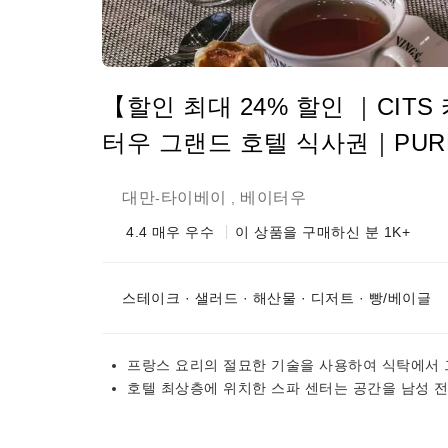
【할인 최대 24% 할인 ｜CIT
터우 그랜드 호텔 식사권｜PURE Eu
대만
타이베이
베이터우
-
,
4.4
매우 우수
이 상품을 구매하신 분 1K+
스테이크 · 샐러드 · 해산물 · 디저트 · 빵/베이글
프랑스 요리의 절묘한 기술을 사용하여 식탁에서 
호텔 최상층에 위치한 스파 센터는 공간을 남성 