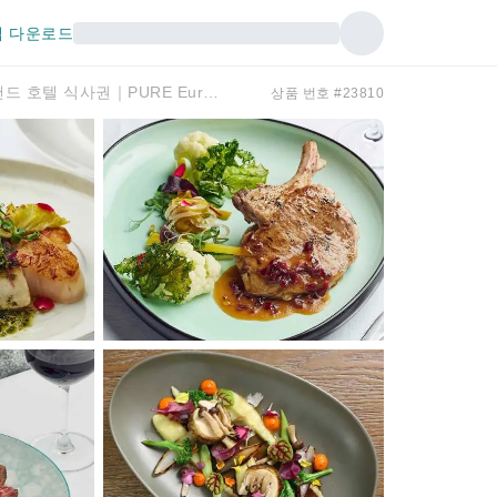
 다운로드
【할인 최대 24% 할인 ｜CITS 카드 적용 가능】타이베이 베이터우 그랜드 호텔 식사권｜PURE European Restaurant
상품 번호 #23810