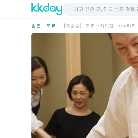
일본
도쿄
【미슐랭】 도쿄 스시맛집 - 하루타카