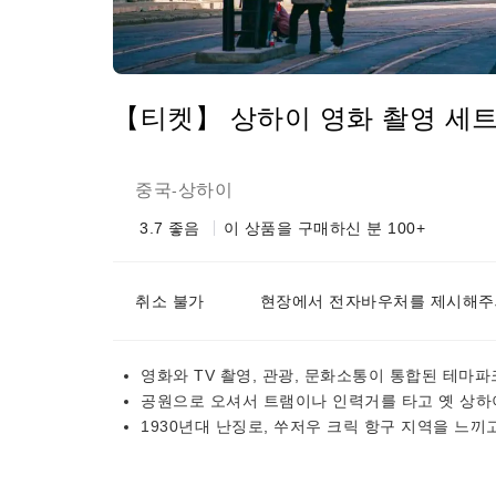
【티켓】 상하이 영화 촬영 세트
중국
상하이
-
3.7
좋음
이 상품을 구매하신 분 100+
취소 불가
현장에서 전자바우처를 제시해주
영화와 TV 촬영, 관광, 문화소통이 통합된 테마
공원으로 오셔서 트램이나 인력거를 타고 옛 상하
1930년대 난징로, 쑤저우 크릭 항구 지역을 느