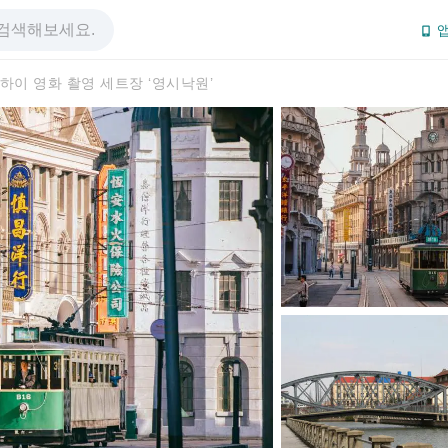
앱
하이 영화 촬영 세트장 ‘영시낙원’