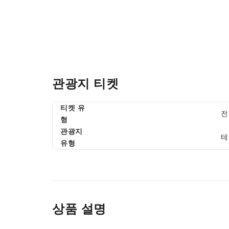
관광지 티켓
티켓 유
전
형
관광지
테
유형
상품 설명