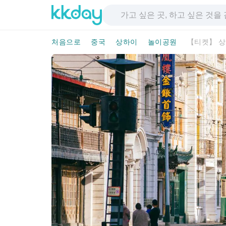
처음으로
중국
상하이
놀이공원
【티켓】 상