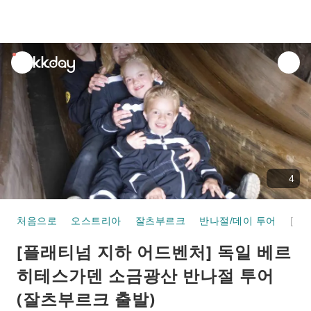
unread
notifications
4
처음으로
오스트리아
잘츠부르크
반나절/데이 투어
[플래티넘 지하 어드벤처] 독일 베르히테스가덴 소금광산 반나절 투어 (잘츠부르크 출발)
[플래티넘 지하 어드벤처] 독일 베르
히테스가덴 소금광산 반나절 투어
(잘츠부르크 출발)