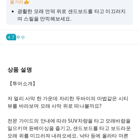
볼거리
광활한 모래 언덕 위로 샌드보드를 타고 미끄러지
며 스릴을 만끽해보세요.
낙타를 타고 인증샷을 남기고, 사막의 풍경을 한 눈
에 담아보세요.
4.7
우수
어디에서도 보지 못한 사막의 석양을 감상하며 디
너 바베큐를 즐기세요.
아라비안 텐트에서 펼쳐지는 환상의 벨리댄스 공
상품 설명
연을 감상해보세요.
편리한 픽업/샌딩 서비스를 제공해드립니다.
【투어소개】
저 멀리 사막 한 가운데 자리한 두바이의 마법같은 시티
뷰를 바라보며 모래 사막 위로 떠나볼까요?
전문 가이드의 안내에 따라 SUV차량을 타고 모래바람을
일으키며 듄베이싱을 즐기고, 샌드보드를 타고 보드라운
모래 위를 미끄러져 내려오세요. 낙타 등에 올라타 마른