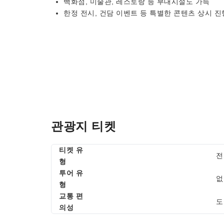
백화점, 미술관, 레스토랑 등 부대시설도 가득
한정 전시, 건담 이벤트 등 특별한 콘텐츠 상시 진
관광지 티켓
티켓 유
전
형
투어 유
없
형
교통 편
도
의성