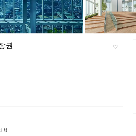
입장권
y
 체험