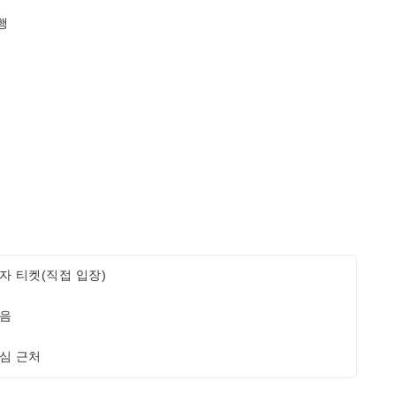
행
자 티켓(직접 입장)
음
심 근처