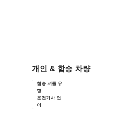
개인 & 합승 차량
합승 셔틀 유
형
운전기사 언
어