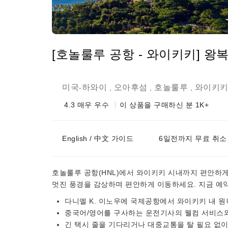
[호놀룰루 공항 - 와이키키] 왕
미국
하와이
오아후섬
호놀룰루
와이키
-
,
,
,
4.3
매우 우수
이 상품을 구매하신 분 1K+
English / 中文 가이드
6일전까지 무료 취소
호놀룰루 공항(HNL)에서 와이키키 시내까지 편안하
멋진 풍경을 감상하며 편안하게 이동하세요. 지금 예
다니엘 K. 이노우에 국제공항에서 와이키키 내 
중국어/영어를 구사하는 운전기사의 웰컴 서비스
긴 택시 줄을 기다리거나 대중교통을 탈 필요 없