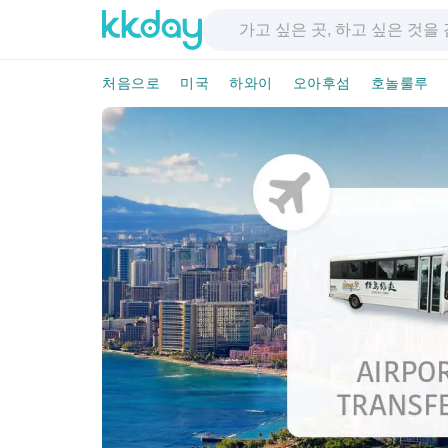
처음으로
미국
하와이
오아후섬
호놀룰루