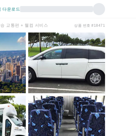
 다운로드
합승 교통편 + 웰컴 서비스
상품 번호 #18471