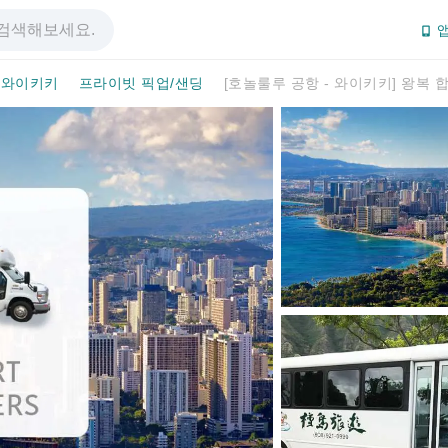
앱
와이키키
프라이빗 픽업/샌딩
[호놀룰루 공항 - 와이키키] 왕복 