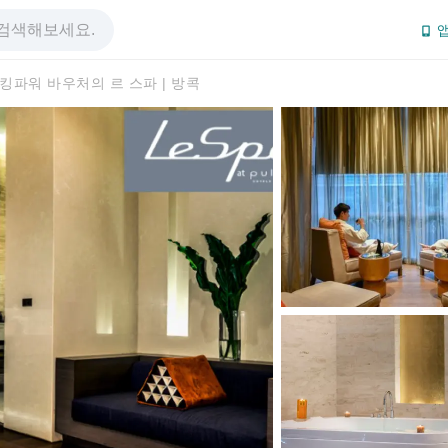
앱
킹파워 바우처의 르 스파 | 방콕