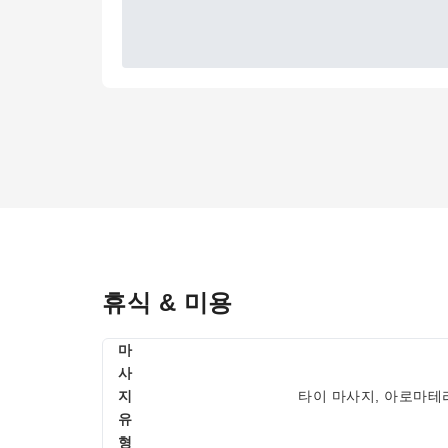
휴식 & 미용
마
사
지
타이 마사지, 아로마테
유
형