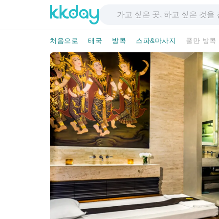
처음으로
태국
방콕
스파&마사지
풀만 방콕 