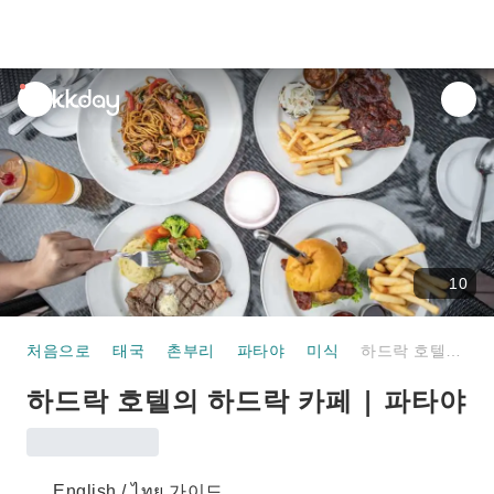
unread
notifications
10
처음으로
태국
촌부리
파타야
미식
하드락 호텔의 하드락 카페 | 파타야
하드락 호텔의 하드락 카페 | 파타야
English / ไทย 가이드