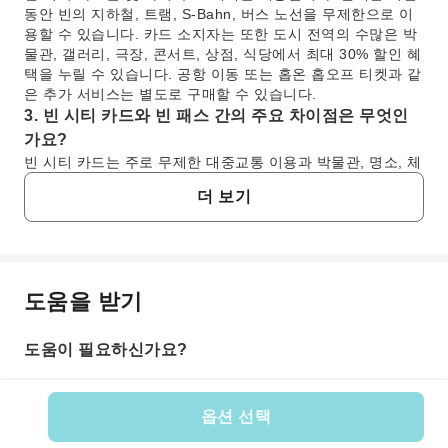
동안 빈의 지하철, 트램, S-Bahn, 버스 노선을 무제한으로 이
용할 수 있습니다. 카드 소지자는 또한 도시 전역의 수많은 박
물관, 갤러리, 극장, 콘서트, 상점, 식당에서 최대 30% 할인 혜
택을 누릴 수 있습니다. 공항 이동 또는 홉온 홉오프 티켓과 같
은 추가 서비스는 별도로 구매할 수 있습니다.
3. 빈 시티 카드와 빈 패스 간의 주요 차이점은 무엇인
가요?
빈 시티 카드는 주로 무제한 대중교통 이용과 박물관, 명소, 체
험에 대한 다양한 비율 할인 혜택을 제공합니다. 반면에 빈 패
더 보기
스는 일반적으로 더 많은 인기 명소에 무료 입장을 제공합니
다. 시티 카드는 교통과 유연한 할인에 중점을 두는 반면, 패스
는 많은 장소에 직접 입장하여 집중적으로 관광하려는 경우에
이상적입니다.
4. 여행객은 빈 시티 카드를 어디에서 구매하고 어떻게
도움을 받기
자주 묻는 질문
활성화하나요?
여행객은 KKday와 같은 온라인 플랫폼을 통해 빈 시티 카드를
도움이 필요하신가요?
편리하게 구매할 수 있어 도착 전에 원활한 예약 과정을 보장
1. 빈 시티 카드, 여행객에게 구매할 가치가 있을까
합니다. 빈 공항, 관광 안내소, 대중교통 판매점에서도 구매할
요?
수 있습니다. 이 카드는 일반적으로 대중교통이나 관광지에서
빈 시티 카드는 유연성과 편리함을 추구하는 여행객에게
처음 사용될 때 활성화되므로, 유효 기간을 시작하려면 올바르
옵션 선택
상당한 가치를 제공합니다. 빈의 대중교통 시스템을 무제
게 개시해야 합니다.
상품 번호: 182995
한으로 이용할 수 있어 관광지로 쉽게 이동할 수 있습니다.