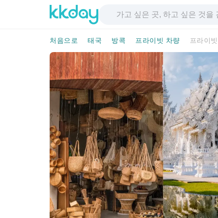
처음으로
태국
방콕
프라이빗 차량
프라이빗 