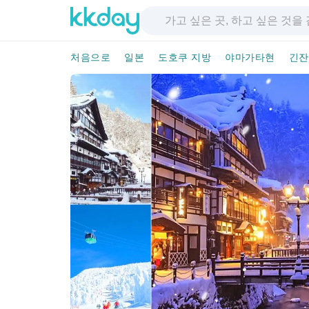
처음으로
일본
도호쿠 지방
야마가타현
긴잔