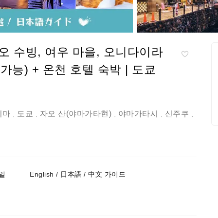
자오 수빙, 여우 마을, 오니다이라
가능) + 온천 호텔 숙박 | 도쿄
시마
도쿄
자오 산(야마가타현)
야마가타시
신주쿠
,
,
,
,
,
일
English / 日本語 / 中文 가이드