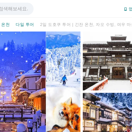
앱
 온천
다일 투어