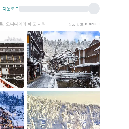
 다운로드
2일 도호쿠 투어 | 긴잔 온천, 자오 수빙, 여우 마을, 오니다이라 에도 지역 | 케이블카 탑승(선택 가능) + 온천 호텔 숙박 | 도쿄 출발
상품 번호 #182060