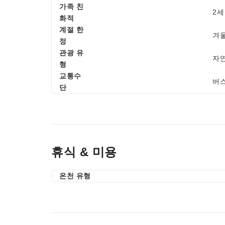
가족 친
2세
화적
계절 한
겨울
정
관광 유
자연
형
교통수
버스
단
휴식 & 미용
온천 유형