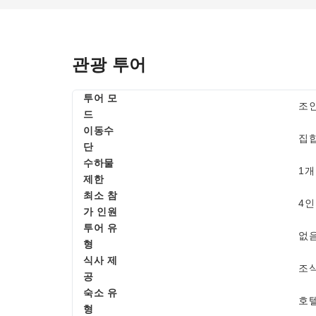
관광 투어
투어 모
조
드
이동수
집
단
수하물
1개
제한
최소 참
4인
가 인원
투어 유
없
형
식사 제
조식
공
숙소 유
호
형