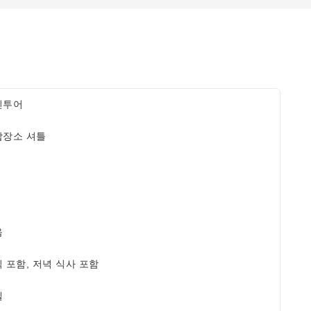
인투어
합장소 셔틀
음
 포함, 저녁 식사 포함
텔