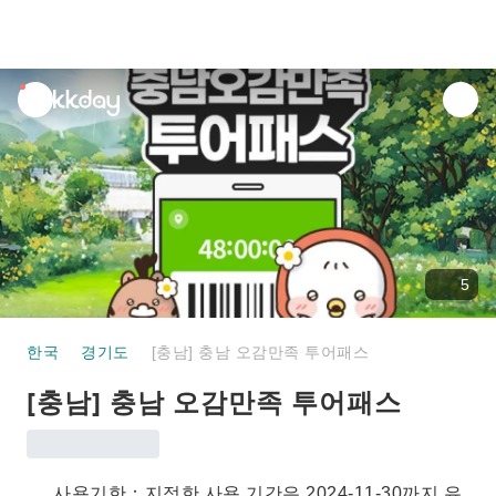
unread
notifications
5
한국
경기도
[충남] 충남 오감만족 투어패스
[충남] 충남 오감만족 투어패스
사용기한：지정한 사용 기간은 2024-11-30까지 유