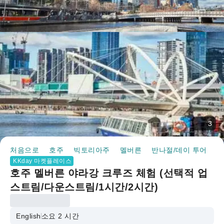
3
처음으로
호주
빅토리아주
멜버른
반나절/데이 투어
호
KKday 마켓플레이스
호주 멜버른 야라강 크루즈 체험 (선택적 업
스트림/다운스트림/1시간/2시간)
English
소요 2 시간