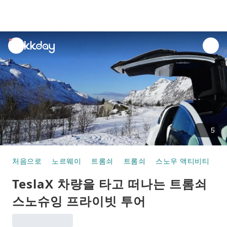
unread
notifications
5
처음으로
노르웨이
트롬쇠
트롬쇠
스노우 액티비티
T
TeslaX 차량을 타고 떠나는 트롬쇠
스노슈잉 프라이빗 투어