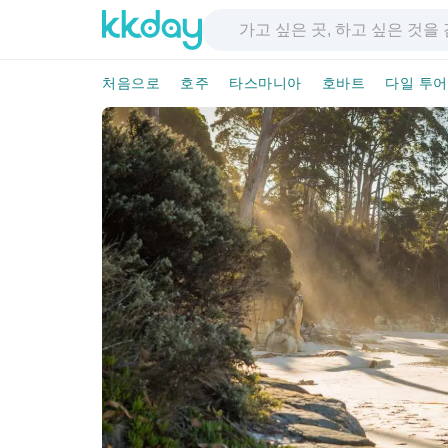
처음으로
호주
타스마니아
호바트
다일 투어