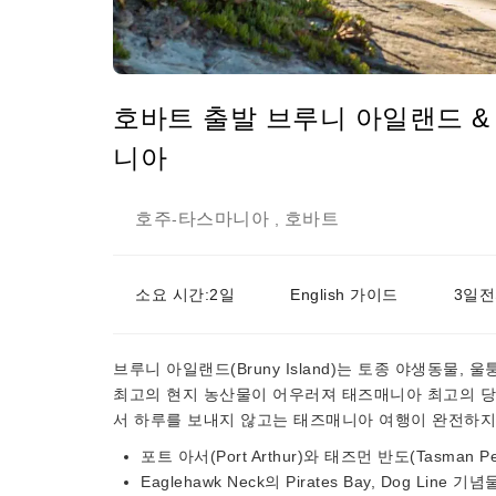
호바트 출발 브루니 아일랜드 & 
니아
호주
타스마니아
호바트
-
,
소요 시간:2일
English 가이드
3일전
브루니 아일랜드(Bruny Island)는 토종 야생동물
최고의 현지 농산물이 어우러져 태즈매니아 최고의 당일
서 하루를 보내지 않고는 태즈매니아 여행이 완전하지
포트 아서(Port Arthur)와 태즈먼 반도(Tasman 
Eaglehawk Neck의 Pirates Bay, Dog Line