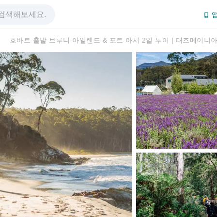
앱
호바트 출발 브루니 아일랜드 & 포트 아서 2일 투어 | 태즈메이니