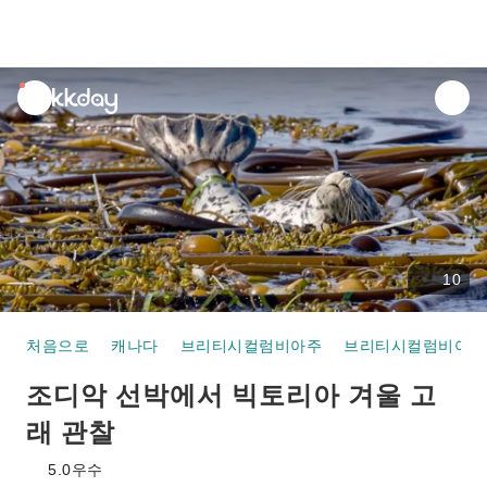
unread
notifications
10
처음으로
캐나다
브리티시컬럼비아주
브리티시컬럼비아주
조디악 선박에서 빅토리아 겨울 고
래 관찰
5.0
우수