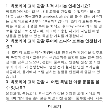
1. 빅토리아 고래 관찰 최적 시기는 언제인가요?
빅토리아에서는 일 년 내내 고래를 관찰할 수 있지만, 물범고
래(Orca)와 혹등고래(Humpback whale)를 볼 수 있는 성수기
는 일반적으로 4월부터 10월까지입니다. 조디악 보트를 이용
하는 겨울 고래 관찰 투어는 회색고래(Gray whale)의 이동 경
로를 중심으로 진행되며, 비교적 조용한 시기에 다양한 해양
생물을 관찰할 수 있는 특별한 기회를 제공합니다.
2. 빅토리아 고래 관찰 투어에 조디악 보트는 안전한가
요?
네, 조디악 보트는 바다 환경에서도 안전성과 안정성을 갖추도
록 특별히 설계되었습니다. 구명조끼를 포함한 모든 필수 안전
장비를 갖추고 있으며, 경험이 풍부하고 인증된 선장 및 자연
주의 가이드가 운행합니다. 승선 전에 철저한 안전 브리핑을
제공하여, 물가에서 스릴 넘치는 경험을 안전하게 즐길 수 있
습니다.
3. 빅토리아 고래 관찰 시 어떤 특별한 야생 동물을 볼
수 있나요?
물범고래, 혹등고래, 회색고래와 같은 장엄한 고래 외에도 빅
토리아 해역에는 흥미로운 해양 야생 동물이 풍부합니다. 재주
를 부리는 바다사자, 물범, 넓적부리돌고래를 자주 볼 수 있으
더 보기
며, 독수리, 가마우지, 바다쇠오리 등 다양한 바닷새도 관찰할