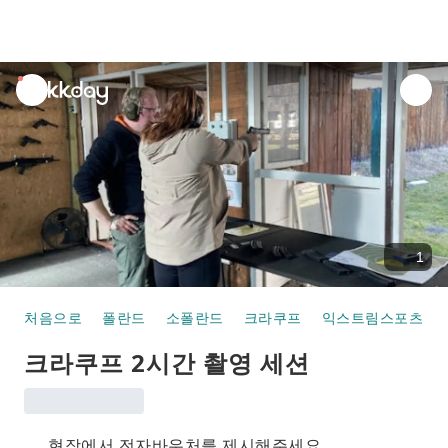
unread
notifications
1
처음으로
폴란드
소폴란드
크라쿠프
익스트림스포츠
크라쿠프 2시간 촬영 세션
현장에서 전자바우처를 제시해주세요.