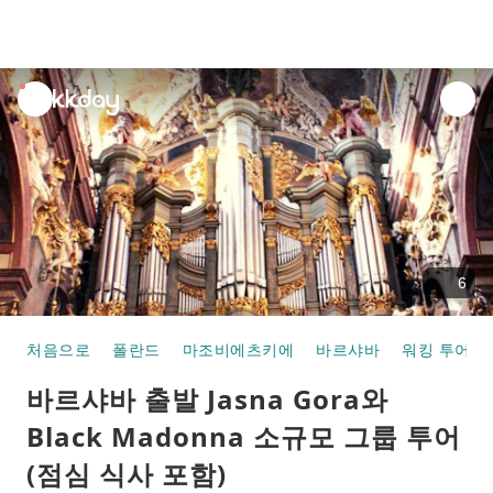
unread
notifications
6
처음으로
폴란드
마조비에츠키에
바르샤바
워킹 투어
바르샤바 출발 Jasna Gora와
Black Madonna 소규모 그룹 투어
(점심 식사 포함)