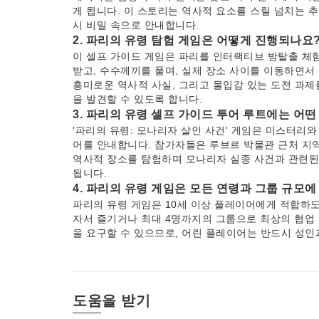
게 됩니다. 이 스토리는 역사적 요소를 스릴 넘치는 
시 비밀 속으로 안내합니다.
2. 파리의 유령 탐험 게임은 어떻게 진행되나요
이 셀프 가이드 게임은 파리를 인터랙티브 방탈출 체
받고, 수수께끼를 풀며, 실제 장소 사이를 이동하면서 
흥미로운 역사적 사실, 그리고 몰입감 있는 도전 과제
을 발견할 수 있도록 합니다.
3. 파리의 유령 셀프 가이드 투어 루트에는 어
'파리의 유령: 모나리자 살인 사건' 게임은 미스터리
어를 안내합니다. 참가자들은 루브르 박물관 근처 지역
역사적 장소를 탐험하며 모나리자 실종 사건과 관련된
됩니다.
4. 파리의 유령 게임은 모든 연령과 그룹 규모
파리의 유령 게임은 10세 이상 플레이어에게 적합하도
자서 즐기거나 최대 4명까지의 그룹으로 최상의 협업 
을 요구할 수 있으므로, 어린 플레이어는 반드시 성인
5. 파리의 유령 탐험 게임을 완료하는 데 얼마
파리의 유령 탐험 게임은 일반적으로 2~3시간 정도 소
에서 보내는 시간에 따라 달라질 수 있습니다. 셀프 
수 있어, 휴식을 취하거나 특정 장소를 더 오래 방문할
도움을 받기
6. 파리의 유령: 모나리자 살인 사건 게임은 