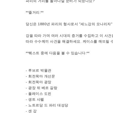
파리의 거리를 돌아다닐 준비가 되셨나요?
**줄거리:**
당신은 1880년 파리의 형사로서 "세느강의 모나리자
강을 따라 가며 여러 시대의 증거를 수집하고 이 사건
따라 수수께끼 사건을 해결하세요. 케이스를 깨뜨릴 
**퀘스트 중에 다음을 볼 수 있습니다:**
- 루브르 박물관
- 회전목마 개선문
- 회전목마 광장
- 광장 뒤 베르 갈랑
- 플레이스 도핀
- 생트 샤펠
- 노트르담 드 파리 대성당
- 센 강