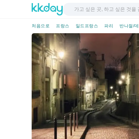
처음으로
프랑스
일드프랑스
파리
반나절/데