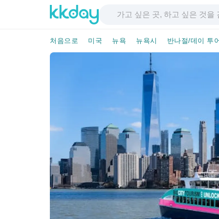
처음으로
미국
뉴욕
뉴욕시
반나절/데이 투