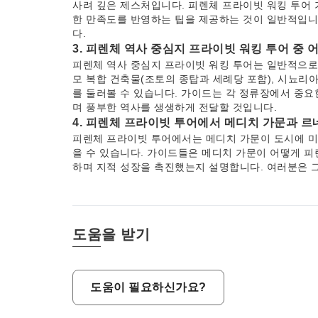
사려 깊은 제스처입니다. 피렌체 프라이빗 워킹 투어 
한 만족도를 반영하는 팁을 제공하는 것이 일반적입니
다.
3. 피렌체 역사 중심지 프라이빗 워킹 투어 중
피렌체 역사 중심지 프라이빗 워킹 투어는 일반적으로
모 복합 건축물(조토의 종탑과 세례당 포함), 시뇨리아
를 둘러볼 수 있습니다. 가이드는 각 정류장에서 중요
며 풍부한 역사를 생생하게 전달할 것입니다.
4. 피렌체 프라이빗 투어에서 메디치 가문과 르
피렌체 프라이빗 투어에서는 메디치 가문이 도시에 미
을 수 있습니다. 가이드들은 메디치 가문이 어떻게 피렌
하며 지적 성장을 촉진했는지 설명합니다. 여러분은 
한 후원, 그리고 도시 역사 중심지 전역의 궁전, 교회
될 것입니다.
5. 피렌체 역사 중심지를 워킹 투어 중에 탐방
피렌체 역사 중심지는 주로 보행자에게 친숙하여 프라
도움을 받기
다. 많은 주요 명소들이 가까이 있습니다. 약간 더 먼 거
내에서 운행되며 유용할 수 있습니다. 택시도 이용 가
지 항상 직접 도달하지 못할 수 있습니다.
6. 피렌체 내 명소까지 대중교통 이용은 얼마나
도움이 필요하신가요?
피렌체의 대중교통, 주로 버스와 트램은 중앙 보행자 
내에서는 대부분의 주요 장소에 도보로 쉽게 접근할 