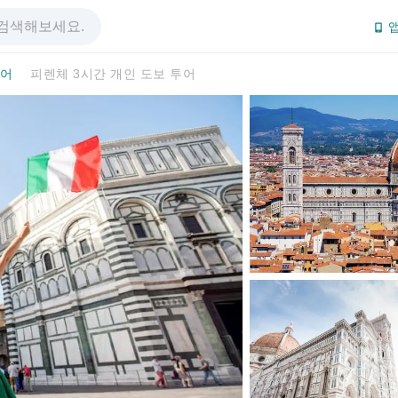
앱
투어
피렌체 3시간 개인 도보 투어