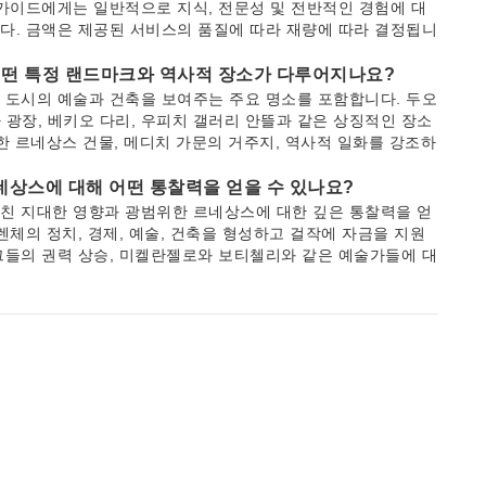
가이드에게는 일반적으로 지식, 전문성 및 전반적인 경험에 대
다. 금액은 제공된 서비스의 품질에 따라 재량에 따라 결정됩니
 어떤 특정 랜드마크와 역사적 장소가 다루어지나요?
 도시의 예술과 건축을 보여주는 주요 명소를 포함합니다. 두오
 광장, 베키오 다리, 우피치 갤러리 안뜰과 같은 상징적인 장소
한 르네상스 건물, 메디치 가문의 거주지, 역사적 일화를 강조하
네상스에 대해 어떤 통찰력을 얻을 수 있나요?
친 지대한 영향과 광범위한 르네상스에 대한 깊은 통찰력을 얻
체의 정치, 경제, 예술, 건축을 형성하고 걸작에 자금을 지원
그들의 권력 상승, 미켈란젤로와 보티첼리와 같은 예술가들에 대
, 공공 광장에서 볼 수 있는 그들의 지속적인 유산에 대해 배우게
하는 가장 편리한 방법은 무엇인가요?
이빗 투어 중에 걷는 것이 가장 편리하고 즐거운 탐험 방법입니
리를 이동할 때는 전기 미니버스(1, 2, 3, 4번 노선)가 중심지
능하지만, 교통 제한 때문에 보행자 구역 내의 정확한 목적지까
 효과적인가요?
구역 외부의 명소까지 이동하는 데 효과적입니다. 역사 중심지
수 있습니다. 버스는 다양한 지역을 연결하고 트램망은 스칸디치