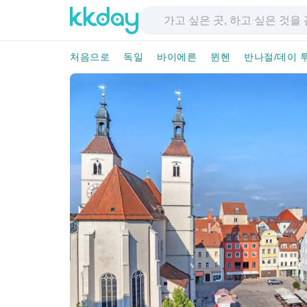
처음으로
독일
바이에른
뮌헨
반나절/데이 