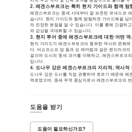
시의 주요 역사 및 건축 보석을 종합적으로 둘러볼 수
2. 레겐스부르크는 특히 현지 가이드와 함께 탐
레겐스부르크는 중세 시대부터 잘 보존된 유네스코 세
습니다. 현지 가이드와 함께 탐험하면 가이드북을 넘어
의 진정한 본질을 알 수 있습니다. 이를 통해 간결하
와 감상을 극대화할 수 있습니다.
3. 현지 투어 중에 레겐스부르크에 대한 어떤 
현지 가이드가 레겐스부르크의 풍부한 역사와 문화에 
다. 비쇼프쇼프 암 돔과 성 에머람과 같은 랜드마크
걸으며 도시의 중세 과거를 이해하고, 레겐스부르크의 
입니다.
4. 도나우 강은 레겐스부르크의 지리적, 역사적
도나우 강은 도시를 직접 관통하며 흐르기 때문에 레
역로였으며, 중세 무역 중심지로서 레겐스부르크의 번
같은 풍경을 제공하며, 구석 다리(Old Stone Bri
한 자연적 특징이자 문화적 랜드마크로 남아 있습니다
5. 레겐스부르크 방문 시 이동하는 데 권장되는
레겐스부르크의 구시가지는 대부분 보행자 친화적이므로
도움을 받기
먼 거리를 이동할 때는 도시 전역에 효율적인 연결을 
게 이용할 수 있도록 지정된 정류장이나 전화로 택시를
6. 우버와 같은 차량 공유 서비스는 레겐스부
도움이 필요하신가요?
레겐스부르크에서는 전통적인 택시 서비스가 주문형 개