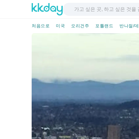
처음으로
미국
오리건주
포틀랜드
반나절/데