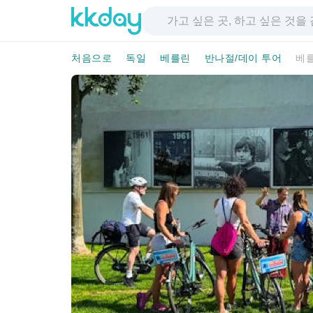
처음으로
독일
베를린
반나절/데이 투어
베를