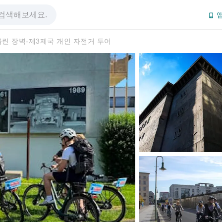
앱
린 장벽-제3제국 개인 자전거 투어