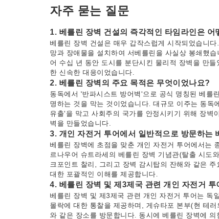
자주 묻는 질문
1. 베를린 장벽 건설의 즉각적인 타임라인은 어
베를린 장벽 건설은 매우 갑작스럽게 시작되었습니다. 1
망과 장애물을 설치하여 서베를린을 사실상 봉쇄했습니
어 수십 년 동안 도시를 분단시킨 물리적 장벽을 만들
한 신속한 대응이었습니다.
2. 베를린 장벽의 주요 목적은 무엇이었나요?
동독에서 '반파시스트 방어벽'으로 공식 명칭된 베를린
명하는 것을 막는 것이었습니다. 대규모 이주는 동독에
유출'을 막고 사회주의 국가를 안정시키기 위해 장벽이
벽을 만들었습니다.
3. 개인 자전거 투어에서 일반적으로 방문하는
베를린 장벽에 초점을 맞춘 개인 자전거 투어에서는 종
르나우어 슈트라세의 베를린 장벽 기념관(탈출 시도와 
크포인트 찰리, 그리고 장벽 감시탑의 잔해와 같은 주
대한 포괄적인 이해를 제공합니다.
4. 베를린 장벽 및 제3제국 관련 개인 자전거
베를린 장벽 및 제3제국 관련 개인 자전거 투어는 독
몰락에 대한 통찰을 제공하며, 게슈타포 본부(현 테러
와 같은 장소를 방문합니다. 동시에 베를린 장벽에 의한